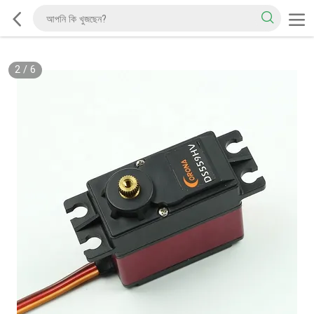
2
/
6