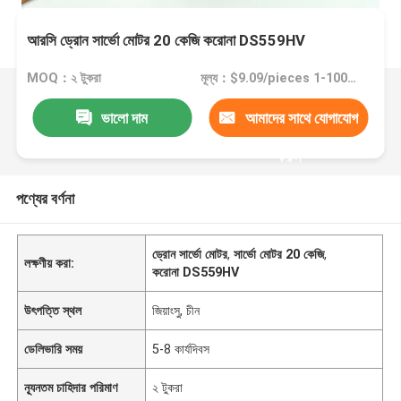
আরসি ড্রোন সার্ভো মোটর 20 কেজি করোনা DS559HV
MOQ：২ টুকরা
মূল্য：$9.09/pieces 1-100 pieces
ভালো দাম
আমাদের সাথে যোগাযোগ
করুন
পণ্যের বর্ণনা
ড্রোন সার্ভো মোটর
,
সার্ভো মোটর 20 কেজি
,
লক্ষণীয় করা:
করোনা DS559HV
উৎপত্তি স্থল
জিয়াংসু, চীন
ডেলিভারি সময়
5-8 কার্যদিবস
ন্যূনতম চাহিদার পরিমাণ
২ টুকরা