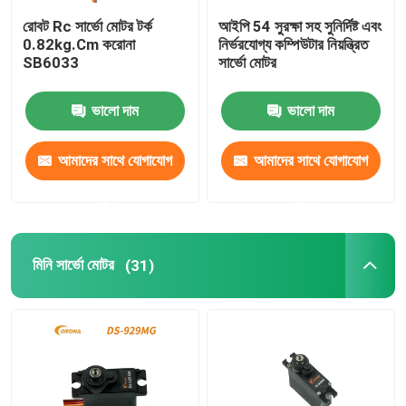
রোবট Rc সার্ভো মোটর টর্ক
আইপি 54 সুরক্ষা সহ সুনির্দিষ্ট এবং
DSSS রিসিভার
0.82kg.Cm করোনা
নির্ভরযোগ্য কম্পিউটার নিয়ন্ত্রিত
SB6033
সার্ভো মোটর
2.4 Ghz রিসিভার
ভালো দাম
ভালো দাম
আমাদের সাথে যোগাযোগ
আমাদের সাথে যোগাযোগ
করুন
করুন
মিনি সার্ভো মোটর
(31)