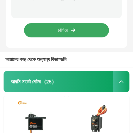
প্লাস্টিকের গিয়ার শিক্ষানবিস বন্ধুত্বপূর্ণ মাঝারি সার্ভো মোটর ইনডোর রোবোটিক্সের জন্য 4.8V - 6.0V এ কাজ করে
মেটাল গিয়ার ৩.৫ কেজি.সিএম আরসি হবি মাঝারি সার্ভো অ্যাকুয়েটর ৩০০ মিমি সংযোগকারী তারের দৈর্ঘ্য সহ
মাঝারি সার্ভো মোটর
মেটাল গিয়ার জেআর সংযোগকারী 300 মিমি তারের দৈর্ঘ্য স্ট্যান্ডার্ড আরসি হবি সার্ভো মোটর
নির্ভুল আরসি সার্ভো মোটর 4.8V-6V ভোল্টেজ 300mm সংযোগকারী তারের দৈর্ঘ্য
মেটাল গিয়ার সার্ভো
নির্ভরযোগ্য মৃত ব্যান্ড প্রস্থ 2μs সুনির্দিষ্ট নিয়ন্ত্রণের জন্য রিমোট কন্ট্রোল সার্ভো মোটর
ডিজিটাল সার্ভো মোটর
আমাদের কাছ থেকে অন্যান্য বিভাগগুলি
শিল্প সার্ভো মোটর
আরসি সার্ভো মোটর
(25)
JR DMSS রিসিভার
Futaba S Fhss রিসিভার
Futaba 2.4 Ghz দ্রুত রিসিভার