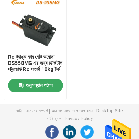
কারখানা ভ্রমণ
মান নিয়ন্ত্রণ
Rc ট্যাঙ্ক কার বোট করোনা
যোগাযোগ করুন
DS558MG এর জন্য ডিজিটাল
স্ট্যান্ডার্ড Rc সার্ভো 10kg টর্ক
উদ্ধৃতির জন্য আবেদন
অনুসন্ধান পাঠান
আরসি সার্ভো মোটর
বাড়ি
আমাদের সম্পর্কে
আমাদের সাথে যোগাযোগ করুন
Desktop Site
মিনি সার্ভো মোটর
সাইট ম্যাপ
Privacy Policy
স্ট্যান্ডার্ড সার্ভো মোটর