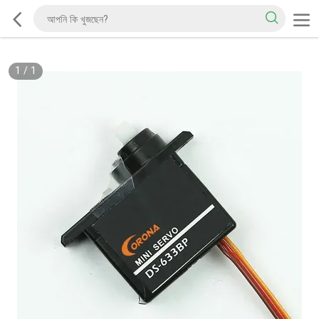
1
/
1