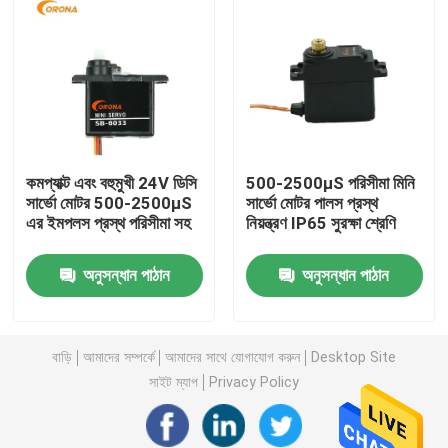
কারখানা ভ্রমণ
মান নিয়ন্ত্রণ
কমপ্যাক্ট এবং বহুমুখী 24V ডিসি
500-2500μS পরিসীমা মিনি
যোগাযোগ করুন
সার্ভো মোটর 500-2500μS
সার্ভো মোটর পালস প্রস্থ
এর ইমপলস প্রস্থ পরিসীমা সহ
নিয়ন্ত্রণ IP65 সুরক্ষা শ্রেণি
উদ্ধৃতির জন্য আবেদন
অনুসন্ধান পাঠান
অনুসন্ধান পাঠান
আরসি সার্ভো মোটর
বাড়ি
আমাদের সম্পর্কে
আমাদের সাথে যোগাযোগ করুন
Desktop Site
মিনি সার্ভো মোটর
সাইট ম্যাপ
Privacy Policy
স্ট্যান্ডার্ড সার্ভো মোটর