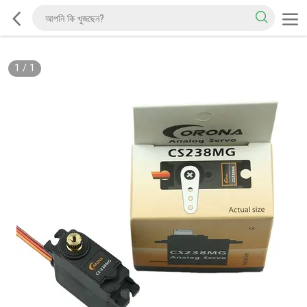
1
/
1