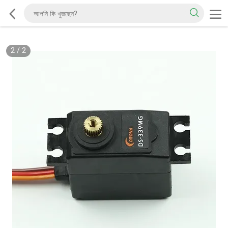
2
/
2