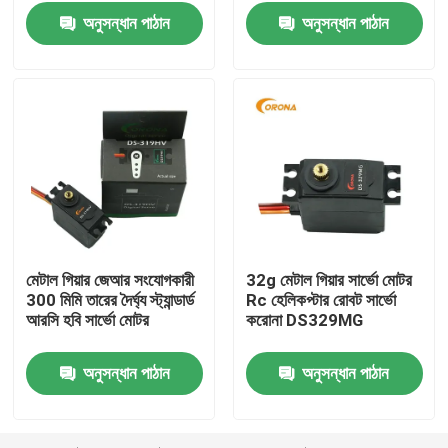
অনুসন্ধান পাঠান
অনুসন্ধান পাঠান
মেটাল গিয়ার জেআর সংযোগকারী
32g মেটাল গিয়ার সার্ভো মোটর
300 মিমি তারের দৈর্ঘ্য স্ট্যান্ডার্ড
Rc হেলিকপ্টার রোবট সার্ভো
বাড়ি
আরসি হবি সার্ভো মোটর
করোনা DS329MG
অনুসন্ধান পাঠান
অনুসন্ধান পাঠান
পণ্য
আমাদের সম্পর্কে