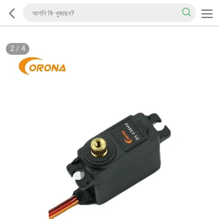
2
/
4