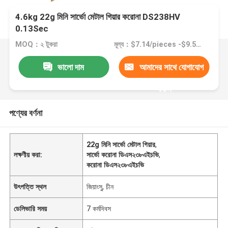
4.6kg 22g মিনি সার্ভো মেটাল গিয়ার করোনা DS238HV
0.13Sec
MOQ：২ টুকরা
মূল্য：$7.14/pieces -$9.52 pieces
ভালো দাম
আমাদের সাথে যোগাযোগ
করুন
পণ্যের বর্ণনা
22g মিনি সার্ভো মেটাল গিয়ার
,
লক্ষণীয় করা:
সার্ভো করোনা ডিএস২৩৮এইচভি
,
করোনা ডিএস২৩৮এইচভি
উৎপত্তি স্থল
জিয়াংসু, চীন
ডেলিভারি সময়
7 কর্মদিবস