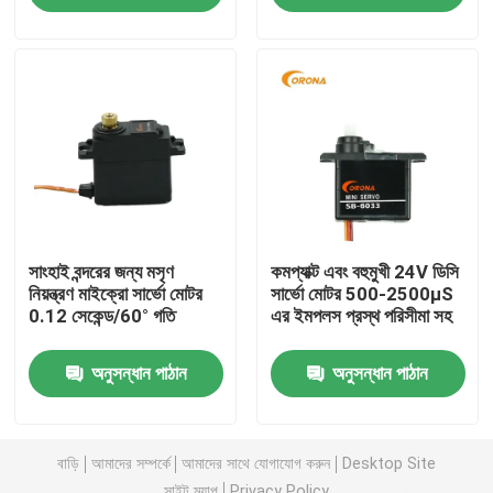
কারখানা ভ্রমণ
মান নিয়ন্ত্রণ
যোগাযোগ করুন
সাংহাই বন্দরের জন্য মসৃণ
কমপ্যাক্ট এবং বহুমুখী 24V ডিসি
উদ্ধৃতির জন্য আবেদন
নিয়ন্ত্রণ মাইক্রো সার্ভো মোটর
সার্ভো মোটর 500-2500μS
0.12 সেকেন্ড/60° গতি
এর ইমপলস প্রস্থ পরিসীমা সহ
আরসি সার্ভো মোটর
অনুসন্ধান পাঠান
অনুসন্ধান পাঠান
মিনি সার্ভো মোটর
বাড়ি
আমাদের সম্পর্কে
আমাদের সাথে যোগাযোগ করুন
Desktop Site
স্ট্যান্ডার্ড সার্ভো মোটর
সাইট ম্যাপ
Privacy Policy