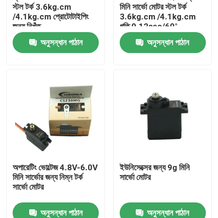
স্টল টর্ক 3.6kg.cm
মিনি সার্ভো মোটর স্টল টর্ক
/4.1kg.cm প্রোটোটাইপিং
3.6kg.cm /4.1kg.cm
জন্য নিখুঁত
গতি 0.12sec/60°
অনুসন্ধান পাঠান
অনুসন্ধান পাঠান
বাড়ি
অপারেটিং ভোল্টেজ 4.8V-6.0V
ইউনিসেক্সের জন্য 9g মিনি
মিনি সার্ভোর জন্য নিম্ন টর্ক
সার্ভো মোটর
পণ্য
সার্ভো মোটর
অনুসন্ধান পাঠান
অনুসন্ধান পাঠান
আমাদের সম্পর্কে