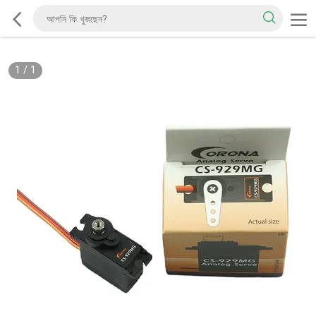
1
/
1